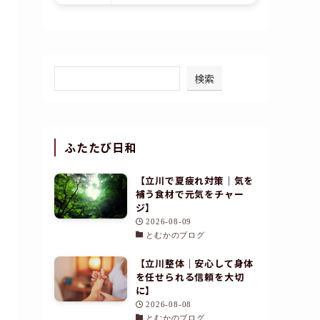
検索
ふたたび日和
【立川で夏疲れ対策｜気を
補う食材で元気をチャー
ジ】
2026-08-09
とむかのブログ
【立川整体｜安心して身体
を任せられる信頼を大切
に】
2026-08-08
とむかのブログ