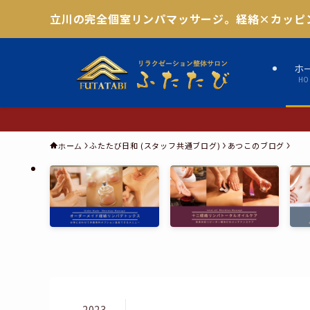
立川の完全個室リンパマッサージ。経絡×カッピ
ホ
HO
ふたたび日和 (スタッフ共通ブログ)
あつこのブログ
ホーム
2023