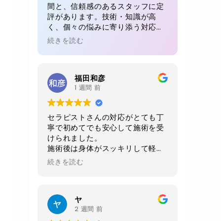
間と、信頼感のあるスタッフに定
評があります。技術・知識が高
く、個々の悩みに寄り添う対応が
魅力。初回でも、毎回でも満足感
続きを読む
が得られると多くの方が絶賛。リ
ピート率が高い理由が感じられる
体験です。
福田和彦
1 週間 前
セラピストさんの対応がとても丁
寧で初めてでも安心して施術を受
けられました。
施術後は身体がスッキリして軽く
なりました。
続きを読む
当日に2週間後の予約をお願いし
ました。
店内、室内、トイレ共に綺麗にさ
ヤ
れており非常に清潔感がありま
2 週間 前
す。おすすめお店です。