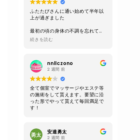
ふたたびさんに通い始めて半年以
上が過ぎました
最初の頃の身体の不調を忘れてし
まうくらい
続きを読む
今は身体も軽くなり毎日楽しく過
ごせるようになりました
nnllczono
施術、環境、セラピストさんの対
2 週間 前
応、
毎回いつも全てにおいて素晴らし
いの一言です
全て個室でマッサージやエステ等
の施術をして貰えます。要望に沿
あと施術前と後にいただけるルイ
った形でやって貰えて毎回満足で
ボスティーが自分は大好きです
す！
身体もだいぶ調子良いので
お腹周りが気になる50過ぎのオジ
さんになってしまったので
安達勇太
クワトロでお腹周りをメインに継
2 週間 前