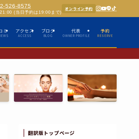
2-526-8575
オンライン予約
0-21:00 (当日予約は19:00まで)
コミ
アクセス
ブログ
代表
予約
IEWS
ACCESS
BLOG
OWNER PROFILE
RESERVE
✨ホスピタリティあふ
翻訳版トップページ