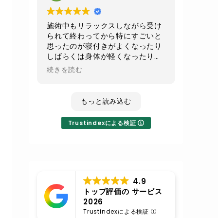
続でお願いして
少しでもお腹周りがスッキリ出来
たらいいなと思います
施術中もリラックスしながら受け
られて終わってから特にすごいと
不眠気味の時のレイキは寝てしま
思ったのが寝付きがよくなったり
うくらいすごい癒されるので
しばらくは身体が軽くなったり全
その時はまたレイキもよろしくお
身の血流が良くなったのが実感で
続きを読む
願いします
きてとても良かったです！
いつも丁寧な施術に対応ありがと
もっと読み込む
うございます
Trustindexによる検証
4.9
トップ評価の サービス
2026
Trustindexによる検証