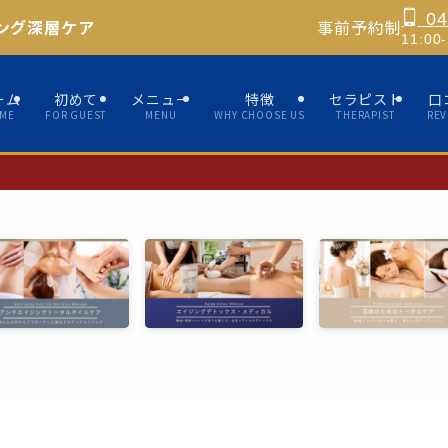
04
ング深層ケア
事前予約制
11:0
ーム
初めて
メニュー
特徴
セラピスト
口
ME
FOR GUEST
MENU
WHY CHOOSE US
THERAPIST
REV