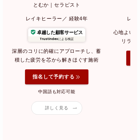
とむか｜セラピスト
み
レイキヒーラー／ 経験4年
レイ
卓越した顧客サービス
心地よいリ
Trustindex
による検証
リラク
深層のコリに的確にアプローチし、蓄
指
積した疲労を芯から解きほぐす施術
指名して予約する
中国語も対応可能
詳しく見る