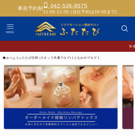
042-526-8575
事前予約制
11:00-21:00 (当日予約は19:00まで)
MENU
✨ホスピ
ふたたび日和 (スタッフ共通ブログ)
とむかのブログ
ホーム