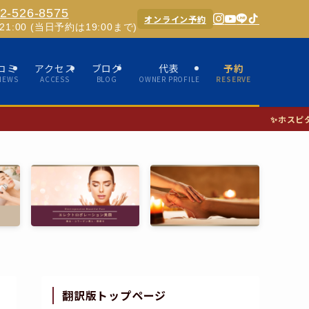
2-526-8575
オンライン予約
0-21:00 (当日予約は19:00まで)
コミ
アクセス
ブログ
代表
予約
IEWS
ACCESS
BLOG
OWNER PROFILE
RESERVE
✨ホスピタリティあふれる女性セ
翻訳版トップページ