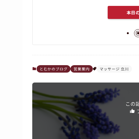
本日
とむかのブログ
営業案内
マッサージ 立川
この