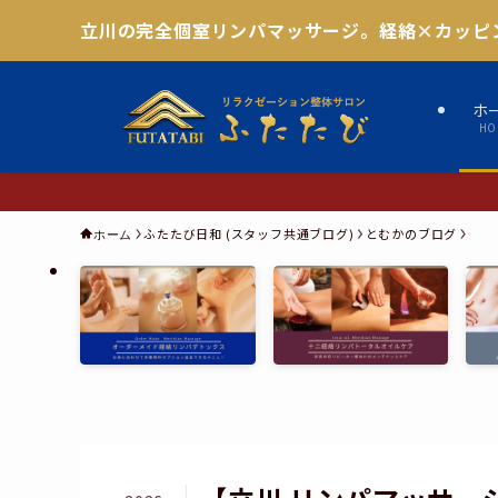
立川の完全個室リンパマッサージ。経絡×カッピ
ホ
HO
ふたたび日和 (スタッフ共通ブログ)
とむかのブログ
ホーム