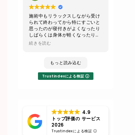
続でお願いして
少しでもお腹周りがスッキリ出来
たらいいなと思います
施術中もリラックスしながら受け
られて終わってから特にすごいと
不眠気味の時のレイキは寝てしま
思ったのが寝付きがよくなったり
うくらいすごい癒されるので
しばらくは身体が軽くなったり全
その時はまたレイキもよろしくお
身の血流が良くなったのが実感で
続きを読む
願いします
きてとても良かったです！
いつも丁寧な施術に対応ありがと
もっと読み込む
うございます
Trustindexによる検証
ひろこ｜セラピスト
フィットネス歴含め20年
ゼーシ
卓越した顧客サービス
4.9
Trustindex
による検証
トップ評価の サービス
巡りを促し、むくみや滞りを流して軽やかな状
2026
導くケア
Trustindexによる検証