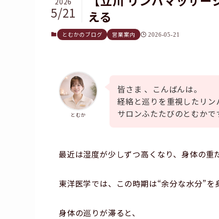
【立川 リンパマッサー
2026
5/21
える
とむかのブログ
営業案内
2026-05-21
皆さま 、こんばんは。
経絡と巡りを重視したリン
サロンふたたびのとむかで
とむか
最近は湿度が少しずつ高くなり、身体の重
東洋医学では、この時期は“余分な水分”を
身体の巡りが滞ると、