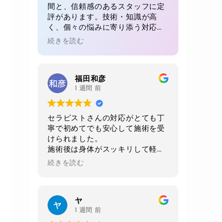
間と、信頼感のあるスタッフに定
評があります。技術・知識が高
く、個々の悩みに寄り添う対応が
魅力。初回でも、毎回でも満足感
続きを読む
が得られると多くの方が絶賛。リ
ピート率が高い理由が感じられる
体験です。
福田和彦
1 週間 前
セラピストさんの対応がとても丁
寧で初めてでも安心して施術を受
けられました。
施術後は身体がスッキリして軽く
なりました。
続きを読む
当日に2週間後の予約をお願いし
ました。
店内、室内、トイレ共に綺麗にさ
ヤ
れており非常に清潔感がありま
1 週間 前
す。おすすめお店です。