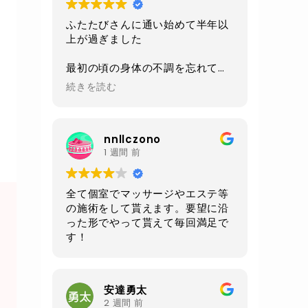
ふたたびさんに通い始めて半年以
上が過ぎました
最初の頃の身体の不調を忘れてし
まうくらい
続きを読む
今は身体も軽くなり毎日楽しく過
ごせるようになりました
nnllczono
施術、環境、セラピストさんの対
1 週間 前
応、
毎回いつも全てにおいて素晴らし
いの一言です
全て個室でマッサージやエステ等
の施術をして貰えます。要望に沿
あと施術前と後にいただけるルイ
った形でやって貰えて毎回満足で
ボスティーが自分は大好きです
す！
身体もだいぶ調子良いので
お腹周りが気になる50過ぎのオジ
さんになってしまったので
安達勇太
クワトロでお腹周りをメインに継
2 週間 前