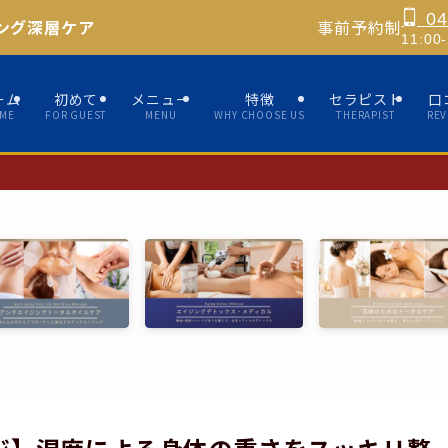
04
ング深層ケア
事前予約制
11:0
ーム
初めて
メニュー
特徴
セラピスト
口
ME
FOR GUEST
MENU
WHY CHOOSE US
THERAPIST
REV