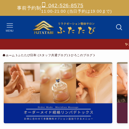
042-526-8575
事前予約制
11:00-21:00 (当日予約は19:00まで)
MENU
✨ホスピ
ふたたび日和 (スタッフ共通ブログ)
ひろこのブログ
ホーム