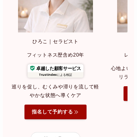
ひろこ｜セラピスト
み
フィットネス歴含め20年
レイ
卓越した顧客サービス
心地よいリ
Trustindex
による検証
リラク
巡りを促し、むくみや滞りを流して軽
指
やかな状態へ導くケア
指名して予約する