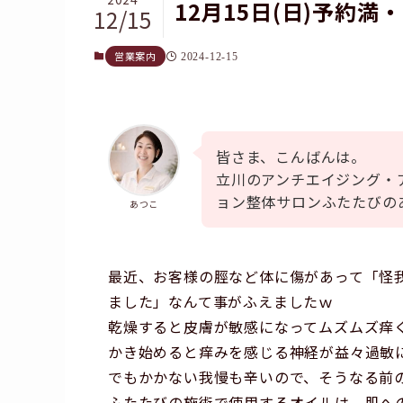
12月15日(日)予約満
12/15
営業案内
2024-12-15
皆さま、こんばんは。
立川のアンチエイジング・
ョン整体サロンふたたびの
あつこ
最近、お客様の脛など体に傷があって「怪
ました」なんて事がふえましたｗ
乾燥すると皮膚が敏感になってムズムズ痒
かき始めると痒みを感じる神経が益々過敏
でもかかない我慢も辛いので、そうなる前
ふたたびの施術で使用するオイルは、肌へ