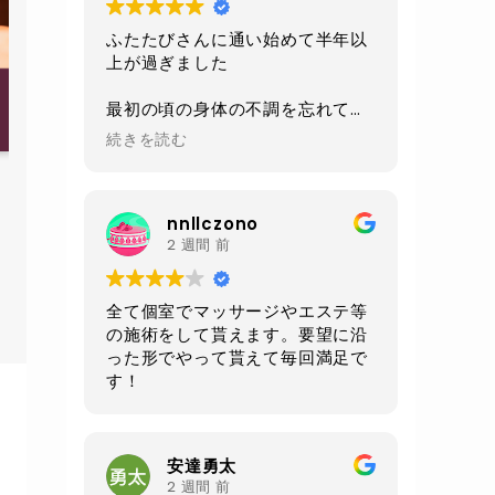
ふたたびさんに通い始めて半年以
上が過ぎました
最初の頃の身体の不調を忘れてし
まうくらい
続きを読む
今は身体も軽くなり毎日楽しく過
アンチエイジング トータルオイルマッサージ
ごせるようになりました
(180分ロングコース）
nnllczono
施術、環境、セラピストさんの対
空席確認・予約する
2 週間 前
応、
毎回いつも全てにおいて素晴らし
いの一言です
全て個室でマッサージやエステ等
の施術をして貰えます。要望に沿
あと施術前と後にいただけるルイ
った形でやって貰えて毎回満足で
ボスティーが自分は大好きです
す！
身体もだいぶ調子良いので
お腹周りが気になる50過ぎのオジ
さんになってしまったので
安達勇太
クワトロでお腹周りをメインに継
2 週間 前