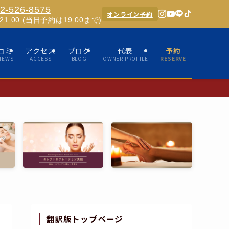
2-526-8575
オンライン予約
0-21:00 (当日予約は19:00まで)
コミ
アクセス
ブログ
代表
予約
IEWS
ACCESS
BLOG
OWNER PROFILE
RESERVE
✨ホスピタリティあ
翻訳版トップページ