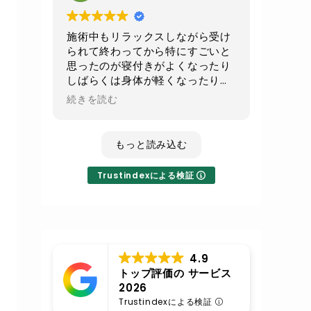
続でお願いして
少しでもお腹周りがスッキリ出来
たらいいなと思います
施術中もリラックスしながら受け
られて終わってから特にすごいと
不眠気味の時のレイキは寝てしま
思ったのが寝付きがよくなったり
うくらいすごい癒されるので
しばらくは身体が軽くなったり全
その時はまたレイキもよろしくお
身の血流が良くなったのが実感で
続きを読む
願いします
きてとても良かったです！
いつも丁寧な施術に対応ありがと
もっと読み込む
うございます
Trustindexによる検証
4.9
トップ評価の サービス
2026
Trustindexによる検証