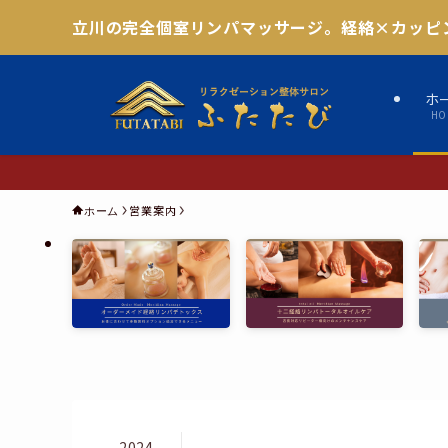
立川の完全個室リンパマッサージ。経絡×カッピ
ホ
HO
営業案内
ホーム
2024