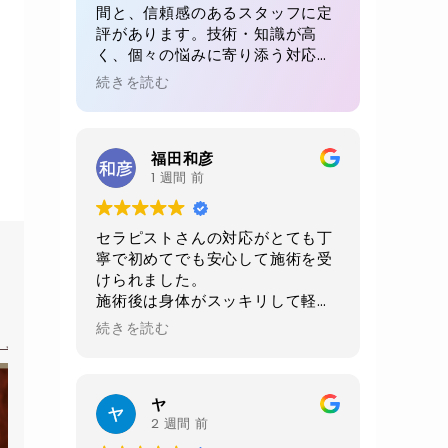
間と、信頼感のあるスタッフに定
評があります。技術・知識が高
く、個々の悩みに寄り添う対応が
魅力。初回でも、毎回でも満足感
続きを読む
が得られると多くの方が絶賛。リ
ピート率が高い理由が感じられる
体験です。
福田和彦
1 週間 前
セラピストさんの対応がとても丁
寧で初めてでも安心して施術を受
けられました。
施術後は身体がスッキリして軽く
なりました。
続きを読む
当日に2週間後の予約をお願いし
ました。
店内、室内、トイレ共に綺麗にさ
ヤ
れており非常に清潔感がありま
2 週間 前
す。おすすめお店です。