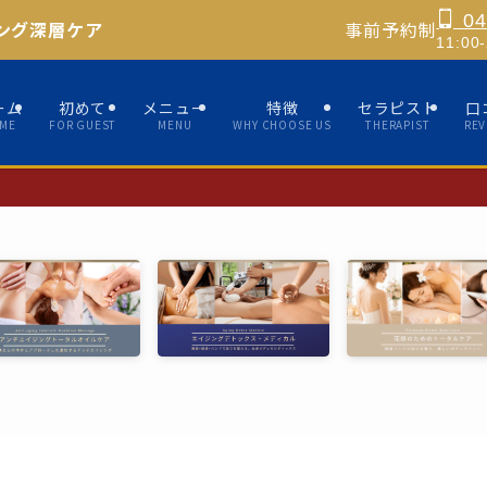
04
ング深層ケア
事前予約制
11:0
ーム
初めて
メニュー
特徴
セラピスト
口
ME
FOR GUEST
MENU
WHY CHOOSE US
THERAPIST
REV