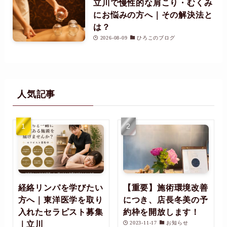
立川で慢性的な肩こり・むくみ
にお悩みの方へ｜その解決法と
は？
2026-08-09
ひろこのブログ
人気記事
経絡リンパを学びたい
【重要】施術環境改善
方へ｜東洋医学を取り
につき、店長冬美の予
入れたセラピスト募集
約枠を開放します！
｜立川
2023-11-17
お知らせ