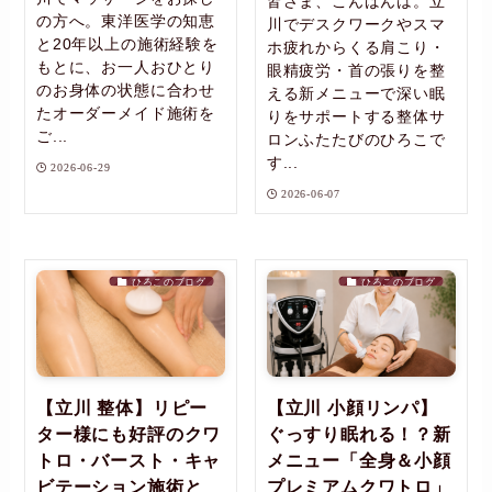
皆さま、こんばんは。立
の方へ。東洋医学の知恵
川でデスクワークやスマ
と20年以上の施術経験を
ホ疲れからくる肩こり・
もとに、お一人おひとり
眼精疲労・首の張りを整
のお身体の状態に合わせ
える新メニューで深い眠
たオーダーメイド施術を
りをサポートする整体サ
ご...
ロンふたたびのひろこで
す...
2026-06-29
2026-06-07
ひろこのブログ
ひろこのブログ
【立川 整体】リピー
【立川 小顔リンパ】
ター様にも好評のクワ
ぐっすり眠れる！？新
トロ・バースト・キャ
メニュー「全身＆小顔
ビテーション施術と
プレミアムクワトロ」