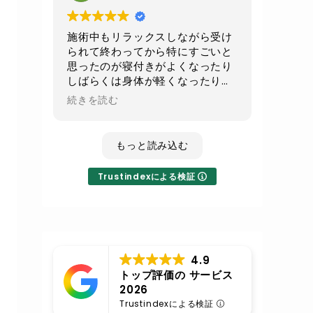
続でお願いして
少しでもお腹周りがスッキリ出来
たらいいなと思います
施術中もリラックスしながら受け
られて終わってから特にすごいと
不眠気味の時のレイキは寝てしま
思ったのが寝付きがよくなったり
うくらいすごい癒されるので
しばらくは身体が軽くなったり全
その時はまたレイキもよろしくお
身の血流が良くなったのが実感で
続きを読む
願いします
きてとても良かったです！
いつも丁寧な施術に対応ありがと
もっと読み込む
うございます
Trustindexによる検証
4.9
トップ評価の サービス
2026
Trustindexによる検証