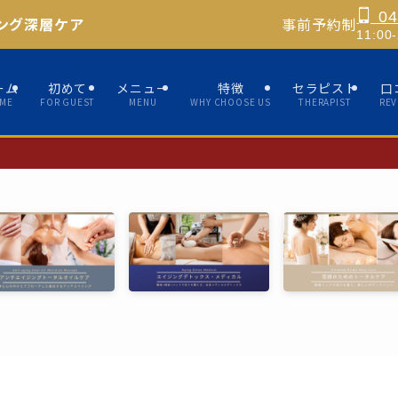
04
ング深層ケア
事前予約制
11:0
ーム
初めて
メニュー
特徴
セラピスト
口
ME
FOR GUEST
MENU
WHY CHOOSE US
THERAPIST
REV