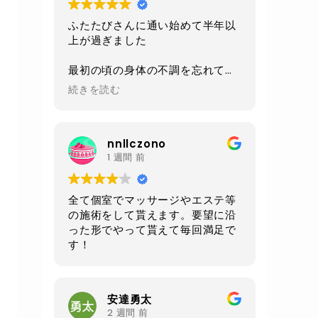
ふたたびさんに通い始めて半年以
上が過ぎました
最初の頃の身体の不調を忘れてし
まうくらい
続きを読む
今は身体も軽くなり毎日楽しく過
ごせるようになりました
nnllczono
施術、環境、セラピストさんの対
1 週間 前
応、
毎回いつも全てにおいて素晴らし
いの一言です
全て個室でマッサージやエステ等
の施術をして貰えます。要望に沿
あと施術前と後にいただけるルイ
った形でやって貰えて毎回満足で
ボスティーが自分は大好きです
す！
身体もだいぶ調子良いので
お腹周りが気になる50過ぎのオジ
さんになってしまったので
安達勇太
クワトロでお腹周りをメインに継
2 週間 前