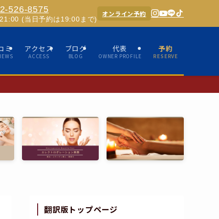
2-526-8575
オンライン予約
0-21:00 (当日予約は19:00まで)
コミ
アクセス
ブログ
代表
予約
IEWS
ACCESS
BLOG
OWNER PROFILE
RESERVE
✨ホスピ
翻訳版トップページ