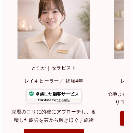
とむか｜セラピスト
み
レイキヒーラー／ 経験4年
レイ
卓越した顧客サービス
心地よいリ
Trustindex
による検証
リラク
深層のコリに的確にアプローチし、蓄
指
積した疲労を芯から解きほぐす施術