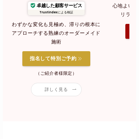
卓越した顧客サービス
心地よいリ
Trustindex
による検証
リラク
わずかな変化も見極め、滞りの根本に
指
アプローチする熟練のオーダーメイド
施術
指名して特別ご予約
（ご紹介者様限定）
詳しく見る