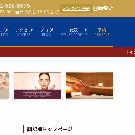
2-526-8575
オンライン予約
0-21:00 (当日予約は19:00まで)
コミ
アクセス
ブログ
代表
予約
IEWS
ACCESS
BLOG
OWNER PROFILE
RESERVE
✨ホスピタリティあふれる女性セラ
翻訳版トップページ