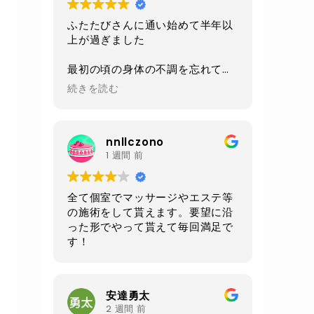
ふたたびさんに通い始めて半年以
上が過ぎました
最初の頃の身体の不調を忘れてし
まうくらい
続きを読む
今は身体も軽くなり毎日楽しく過
ごせるようになりました
nnllczono
施術、環境、セラピストさんの対
1 週間 前
応、
毎回いつも全てにおいて素晴らし
いの一言です
全て個室でマッサージやエステ等
の施術をして貰えます。要望に沿
あと施術前と後にいただけるルイ
った形でやって貰えて毎回満足で
ボスティーが自分は大好きです
す！
身体もだいぶ調子良いので
お腹周りが気になる50過ぎのオジ
さんになってしまったので
安達勇太
クワトロでお腹周りをメインに継
2 週間 前