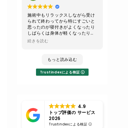
続でお願いして
少しでもお腹周りがスッキリ出来
たらいいなと思います
施術中もリラックスしながら受け
られて終わってから特にすごいと
不眠気味の時のレイキは寝てしま
思ったのが寝付きがよくなったり
うくらいすごい癒されるので
しばらくは身体が軽くなったり全
その時はまたレイキもよろしくお
身の血流が良くなったのが実感で
続きを読む
願いします
きてとても良かったです！
いつも丁寧な施術に対応ありがと
もっと読み込む
うございます
Trustindexによる検証
4.9
トップ評価の サービス
2026
Trustindexによる検証