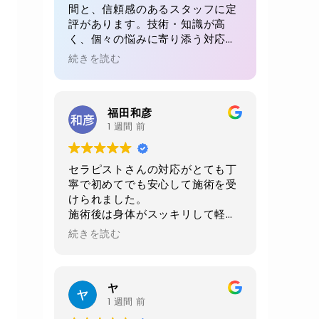
間と、信頼感のあるスタッフに定
評があります。技術・知識が高
く、個々の悩みに寄り添う対応が
魅力。初回でも、毎回でも満足感
続きを読む
が得られると多くの方が絶賛。リ
ピート率が高い理由が感じられる
体験です。
福田和彦
1 週間 前
セラピストさんの対応がとても丁
寧で初めてでも安心して施術を受
けられました。
施術後は身体がスッキリして軽く
なりました。
続きを読む
当日に2週間後の予約をお願いし
ました。
店内、室内、トイレ共に綺麗にさ
ヤ
れており非常に清潔感がありま
1 週間 前
す。おすすめお店です。