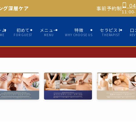
04
ング深層ケア
事前予約制
11:0
ーム
初めて
メニュー
特徴
セラピスト
口
ME
FOR GUEST
MENU
WHY CHOOSE US
THERAPIST
REV