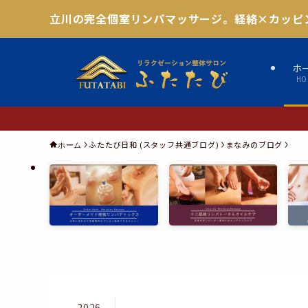
立川の完全個室リンパマッサージ。経絡×カッピ
ホ
HO
ふたたび日和 (スタッフ共通ブログ)
まなみのブログ
ホーム
2026