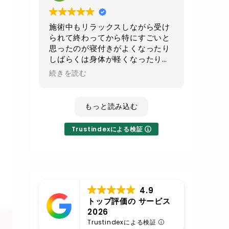
続でお願いして
少しでもお腹周りがスッキリ出来
たらいいなと思います
施術中もリラックスしながら受け
られて終わってから特にすごいと
不眠気味の時のレイキは寝てしま
思ったのが寝付きがよくなったり
うくらいすごい癒されるので
しばらくは身体が軽くなったり全
その時はまたレイキもよろしくお
身の血流が良くなったのが実感で
続きを読む
願いします
きてとても良かったです！
いつも丁寧な施術に対応ありがと
もっと読み込む
うございます
Trustindexによる検証
4.9
トップ評価の サービス
2026
Trustindexによる検証