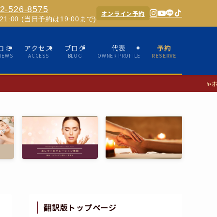
2-526-8575
オンライン予約
0-21:00 (当日予約は19:00まで)
コミ
アクセス
ブログ
代表
予約
IEWS
ACCESS
BLOG
OWNER PROFILE
RESERVE
✨ホスピタリティあふれる女性セラ
翻訳版トップページ