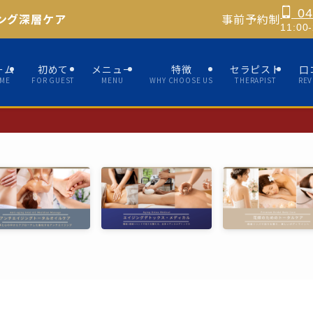
04
ング深層ケア
事前予約制
11:0
ーム
初めて
メニュー
特徴
セラピスト
口
ME
FOR GUEST
MENU
WHY CHOOSE US
THERAPIST
REV