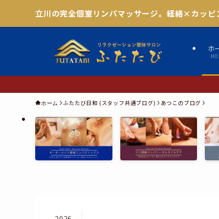
立川の完全個室リンパマッサージ。経絡×カッピ
ホ
HO
ふたたび日和 (スタッフ共通ブログ)
あつこのブログ
ホーム
2026