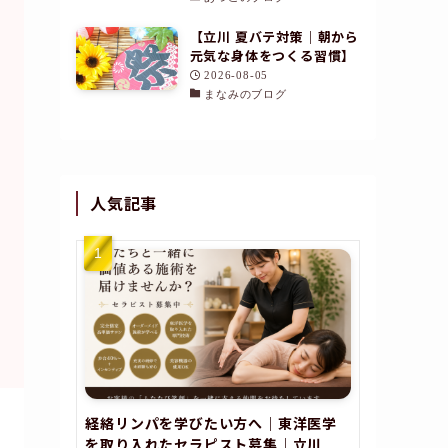
フィットネス歴含め20年
【立川 夏バテ対策｜朝から
ゼーシ
卓越した顧客サービス
元気な身体をつくる習慣】
Trustindex
による検証
2026-08-05
まなみのブログ
巡りを促し、むくみや滞りを流して軽やかな状
導くケア
指名して予約する
人気記事
詳しく見る
経絡リンパを学びたい方へ｜東洋医学
を取り入れたセラピスト募集｜立川