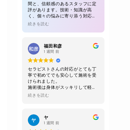
間と、信頼感のあるスタッフに定
評があります。技術・知識が高
く、個々の悩みに寄り添う対応が
魅力。初回でも、毎回でも満足感
続きを読む
が得られると多くの方が絶賛。リ
ピート率が高い理由が感じられる
体験です。
福田和彦
1 週間 前
セラピストさんの対応がとても丁
寧で初めてでも安心して施術を受
けられました。
施術後は身体がスッキリして軽く
なりました。
続きを読む
当日に2週間後の予約をお願いし
ました。
店内、室内、トイレ共に綺麗にさ
ヤ
れており非常に清潔感がありま
1 週間 前
す。おすすめお店です。