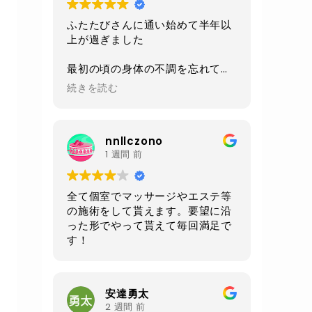
ふたたびさんに通い始めて半年以
上が過ぎました
最初の頃の身体の不調を忘れてし
まうくらい
続きを読む
今は身体も軽くなり毎日楽しく過
ごせるようになりました
nnllczono
施術、環境、セラピストさんの対
1 週間 前
応、
毎回いつも全てにおいて素晴らし
いの一言です
全て個室でマッサージやエステ等
の施術をして貰えます。要望に沿
あと施術前と後にいただけるルイ
った形でやって貰えて毎回満足で
ボスティーが自分は大好きです
す！
身体もだいぶ調子良いので
お腹周りが気になる50過ぎのオジ
さんになってしまったので
安達勇太
クワトロでお腹周りをメインに継
2 週間 前