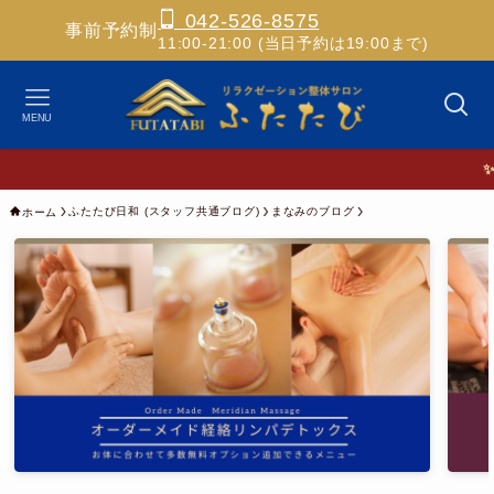
042-526-8575
事前予約制
11:00-21:00 (当日予約は19:00まで)
MENU
✨ホスピ
ふたたび日和 (スタッフ共通ブログ)
まなみのブログ
ホーム