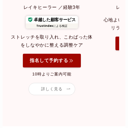
レイキヒーラー ／経験3年
レイ
卓越した顧客サービス
心地よいリ
Trustindex
による検証
リラク
ストレッチを取り入れ、こわばった体
指
をしなやかに整える調整ケア
指名して予約する
10時よりご案内可能
詳しく見る