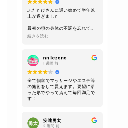
ふたたびさんに通い始めて半年以
上が過ぎました
最初の頃の身体の不調を忘れてし
まうくらい
続きを読む
今は身体も軽くなり毎日楽しく過
ごせるようになりました
nnllczono
施術、環境、セラピストさんの対
1 週間 前
応、
毎回いつも全てにおいて素晴らし
いの一言です
全て個室でマッサージやエステ等
の施術をして貰えます。要望に沿
あと施術前と後にいただけるルイ
った形でやって貰えて毎回満足で
ボスティーが自分は大好きです
す！
身体もだいぶ調子良いので
お腹周りが気になる50過ぎのオジ
さんになってしまったので
安達勇太
クワトロでお腹周りをメインに継
2 週間 前