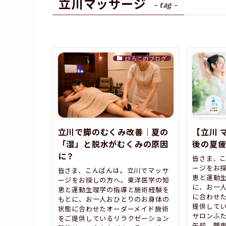
立川マッサージ
– tag –
ひろこのブログ
立川で脚のむくみ改善｜夏の
【立川 
「湿」と脱水がむくみの原因
後の夏
に？
皆さま、
ージをお
皆さま、こんばんは。立川でマッサ
恵と運動
ージをお探しの方へ。東洋医学の知
に、お一
恵と運動生理学の指導と施術経験を
に合わせ
もとに、お一人おひとりのお身体の
提供して
状態に合わせたオーダーメイド施術
サロンふた
をご提供しているリラクゼーション
午前、関東地