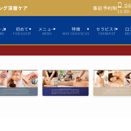
04
ング深層ケア
事前予約制
11:0
ーム
初めて
メニュー
特徴
セラピスト
口
ME
FOR GUEST
MENU
WHY CHOOSE US
THERAPIST
REV