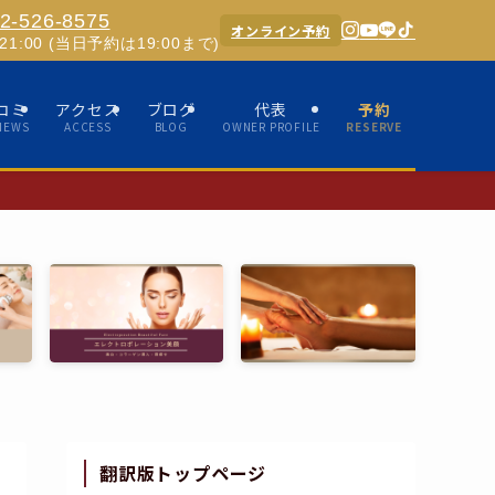
2-526-8575
オンライン予約
0-21:00 (当日予約は19:00まで)
コミ
アクセス
ブログ
代表
予約
IEWS
ACCESS
BLOG
OWNER PROFILE
RESERVE
✨ホスピタリティ
翻訳版トップページ