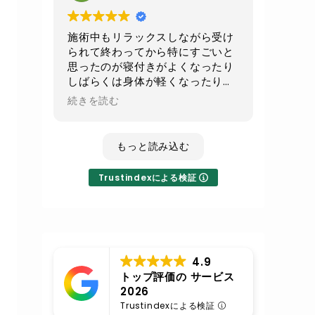
続でお願いして
少しでもお腹周りがスッキリ出来
たらいいなと思います
施術中もリラックスしながら受け
られて終わってから特にすごいと
不眠気味の時のレイキは寝てしま
思ったのが寝付きがよくなったり
うくらいすごい癒されるので
しばらくは身体が軽くなったり全
その時はまたレイキもよろしくお
身の血流が良くなったのが実感で
続きを読む
願いします
きてとても良かったです！
いつも丁寧な施術に対応ありがと
もっと読み込む
うございます
Trustindexによる検証
4.9
トップ評価の サービス
2026
Trustindexによる検証