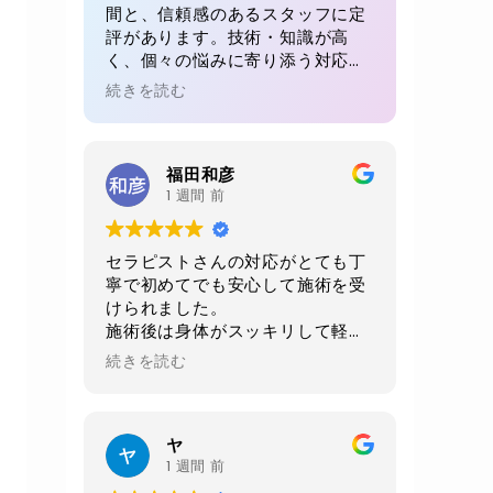
間と、信頼感のあるスタッフに定
評があります。技術・知識が高
く、個々の悩みに寄り添う対応が
魅力。初回でも、毎回でも満足感
続きを読む
が得られると多くの方が絶賛。リ
ピート率が高い理由が感じられる
体験です。
福田和彦
1 週間 前
セラピストさんの対応がとても丁
寧で初めてでも安心して施術を受
けられました。
施術後は身体がスッキリして軽く
なりました。
続きを読む
当日に2週間後の予約をお願いし
ました。
店内、室内、トイレ共に綺麗にさ
ヤ
れており非常に清潔感がありま
1 週間 前
す。おすすめお店です。