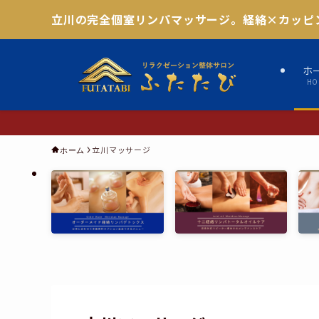
立川の完全個室リンパマッサージ。経絡×カッピ
ホ
HO
立川マッサージ
ホーム