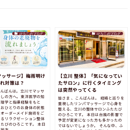
ひろこのブログ
ひろこのブログ
マッサージ】梅雨明け
【立川 整体】「気になってい
疲れ対策は？
たサロン」に行くタイミング
は突然やってくる
こんばんは。立川でマッサ
探しの方へ。東洋医学の知
皆さま 、こんばんは。 経絡と巡りを
生理学と指導経験をもと
重視したリンパマッサージで心身を
人おひとりのお身体の状態
整える、立川の整体サロンふたたび
たオーダーメイド施術をご
のひろこです。 本日は台風の影響で
いるリラクゼーション整体
予定が変更になった方も多かったの
たびのひろこです。 本日
ではないでしょうか。 そんな中、ふ
方...