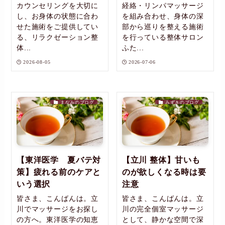
カウンセリングを大切に
経絡・リンパマッサージ
し、お身体の状態に合わ
を組み合わせ、身体の深
せた施術をご提供してい
部から巡りを整える施術
る、リラクゼーション整
を行っている整体サロン
体...
ふた...
2026-08-05
2026-07-06
まなみのブログ
みずきのブログ
【東洋医学 夏バテ対
【立川 整体】甘いも
策】疲れる前のケアと
のが欲しくなる時は要
いう選択
注意
皆さま、こんばんは。立
皆さま、こんばんは。立
川でマッサージをお探し
川の完全個室マッサージ
の方へ。東洋医学の知恵
として、静かな空間で深