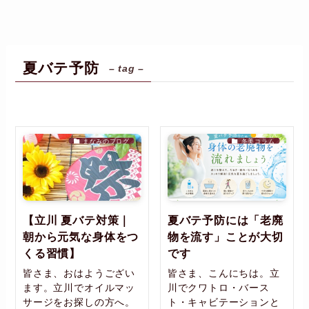
夏バテ予防
– tag –
まなみのブログ
冬美コラム
【立川 夏バテ対策｜
夏バテ予防には「老廃
朝から元気な身体をつ
物を流す」ことが大切
くる習慣】
です
皆さま、おはようござい
皆さま、こんにちは。立
ます。立川でオイルマッ
川でクワトロ・バース
サージをお探しの方へ。
ト・キャビテーションと