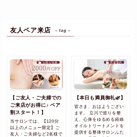
友人ペア来店
– tag –
お得な情報
営業案内
【ご友人・ご夫婦での
【本日も満員御礼🌿】
ご来店がお得に♪ ペア
皆さま、おはようござい
割スタート！】
ます。 立川で巡りを整
え、心身をゆるめる経絡
当サロンでは、【120分
オイルトリートメントを
以上のメニュー限定】ご
提供する整体サロンふた
友人・ご夫婦など2名様で