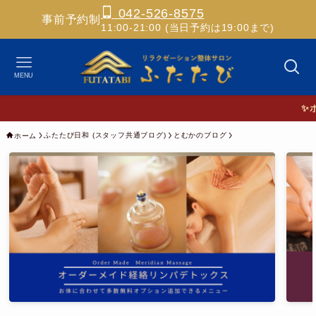
042-526-8575
事前予約制
11:00-21:00 (当日予約は19:00まで)
MENU
✨ホスピタ
ふたたび日和 (スタッフ共通ブログ)
とむかのブログ
ホーム