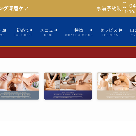
04
ング深層ケア
事前予約制
11:0
ーム
初めて
メニュー
特徴
セラピスト
口
ME
FOR GUEST
MENU
WHY CHOOSE US
THERAPIST
REV