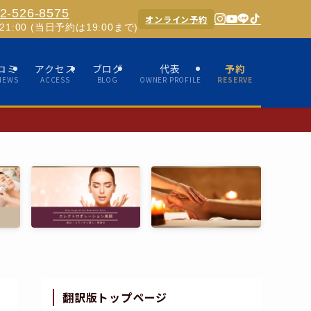
2-526-8575
オンライン予約
0-21:00 (当日予約は19:00まで)
コミ
アクセス
ブログ
代表
予約
IEWS
ACCESS
BLOG
OWNER PROFILE
RESERVE
✨ホスピタリ
翻訳版トップページ