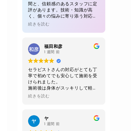
間と、信頼感のあるスタッフに定
評があります。技術・知識が高
く、個々の悩みに寄り添う対応が
魅力。初回でも、毎回でも満足感
続きを読む
が得られると多くの方が絶賛。リ
ピート率が高い理由が感じられる
体験です。
福田和彦
1 週間 前
セラピストさんの対応がとても丁
寧で初めてでも安心して施術を受
けられました。
施術後は身体がスッキリして軽く
なりました。
続きを読む
当日に2週間後の予約をお願いし
ました。
店内、室内、トイレ共に綺麗にさ
ヤ
れており非常に清潔感がありま
1 週間 前
す。おすすめお店です。