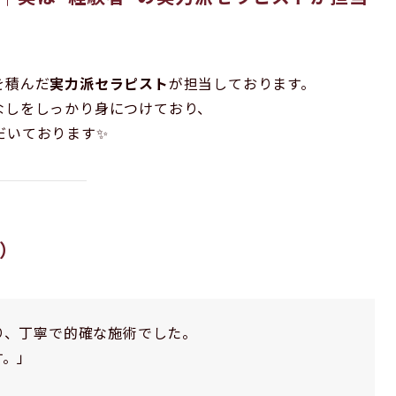
を積んだ
実力派セラピスト
が担当しております。
なしをしっかり身につけており、
だいております✨
り）
り、丁寧で的確な施術でした。
す。」