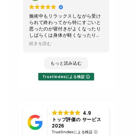
続でお願いして
少しでもお腹周りがスッキリ出来
たらいいなと思います
施術中もリラックスしながら受け
られて終わってから特にすごいと
不眠気味の時のレイキは寝てしま
思ったのが寝付きがよくなったり
うくらいすごい癒されるので
しばらくは身体が軽くなったり全
その時はまたレイキもよろしくお
身の血流が良くなったのが実感で
続きを読む
願いします
きてとても良かったです！
いつも丁寧な施術に対応ありがと
もっと読み込む
うございます
Trustindexによる検証
4.9
トップ評価の サービス
2026
Trustindexによる検証