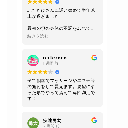
ふたたびさんに通い始めて半年以
上が過ぎました
最初の頃の身体の不調を忘れてし
まうくらい
続きを読む
今は身体も軽くなり毎日楽しく過
ごせるようになりました
nnllczono
施術、環境、セラピストさんの対
1 週間 前
応、
毎回いつも全てにおいて素晴らし
いの一言です
全て個室でマッサージやエステ等
の施術をして貰えます。要望に沿
あと施術前と後にいただけるルイ
った形でやって貰えて毎回満足で
ボスティーが自分は大好きです
す！
身体もだいぶ調子良いので
お腹周りが気になる50過ぎのオジ
さんになってしまったので
安達勇太
クワトロでお腹周りをメインに継
2 週間 前