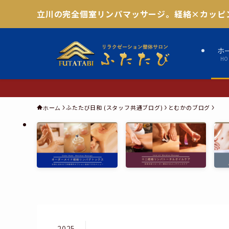
立川の完全個室リンパマッサージ。経絡×カッピ
ホ
HO
ふたたび日和 (スタッフ共通ブログ)
とむかのブログ
ホーム
2025