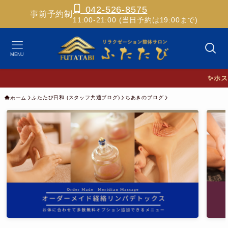
042-526-8575
事前予約制
11:00-21:00 (当日予約は19:00まで)
MENU
✨ホスピタ
ふたたび日和 (スタッフ共通ブログ)
ちあきのブログ
ホーム