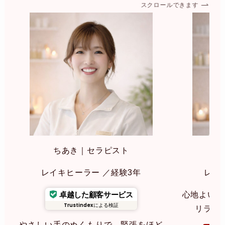
スクロールできます
ちあき｜セラピスト
み
レイキヒーラー ／経験3年
レイ
卓越した顧客サービス
心地よいリ
Trustindex
による検証
リラク
やさしい手のぬくもりで、緊張をほど