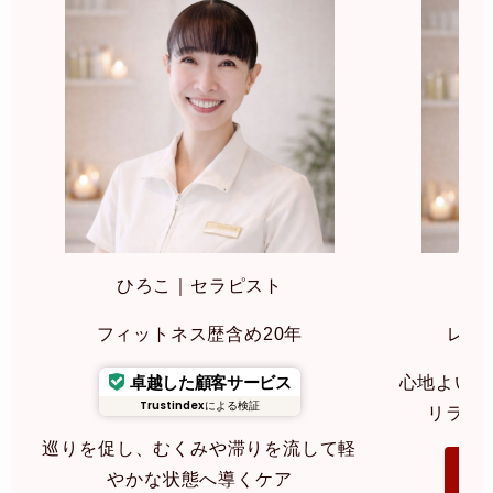
ひろこ｜セラピスト
み
フィットネス歴含め20年
レイ
卓越した顧客サービス
心地よいリ
Trustindex
による検証
リラク
巡りを促し、むくみや滞りを流して軽
指
やかな状態へ導くケア