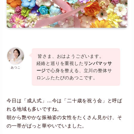
皆さま、おはようございます。
経絡と巡りを重視した
リンパマッサ
あつこ
ージ
で心身を整える、立川の整体サ
ロンふたたびのあつこです。
今日は「成人式」…今は「二十歳を祝う会」と呼ば
れる地域も多いですね。
朝から艶やかな振袖姿の女性をたくさん見かけ、そ
の一帯がぱっと華やいでいました。