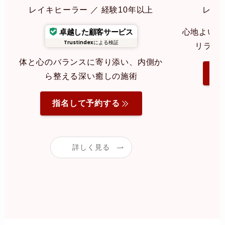
レイキヒーラー ／ 経験10年以上
レイキ
卓越した顧客サービス
心地よいリ
Trustindex
による検証
リラク
体と心のバランスに寄り添い、内側か
指
ら整える深い癒しの施術
指名して予約する
詳しく見る