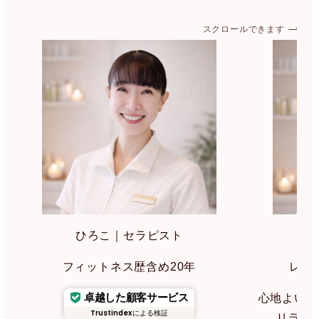
スクロールできます
ひろこ｜セラピスト
み
フィットネス歴含め20年
レイ
卓越した顧客サービス
心地よいリ
Trustindex
による検証
リラク