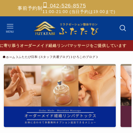
042-526-8575
事前予約制
11:00-21:00 (当日予約は19:00まで)
MENU
✨ホ
ふたたび日和 (スタッフ共通ブログ)
ひろこのブログ
ホーム