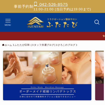
042-526-8575
事前予約制
11:00-21:00 (当日予約は19:00まで)
MENU
✨ホスピ
ふたたび日和 (スタッフ共通ブログ)
ひろこのブログ
ホーム