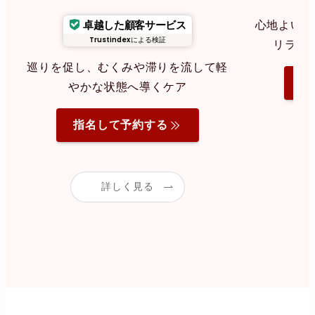
卓越した顧客サービス
心地よいリ
Trustindex
による検証
リラク
巡りを促し、むくみや滞りを流して軽
指
やかな状態へ導くケア
指名して予約する
詳しく見る