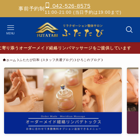
042-526-8575
事前予約制
11:00-21:00 (当日予約は19:00まで)
MENU
✨ホス
ふたたび日和 (スタッフ共通ブログ)
ひろこのブログ
ホーム