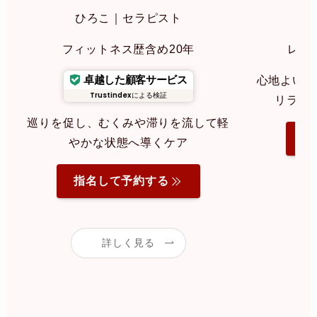
ひろこ｜セラピスト
み
フィットネス歴含め20年
レイ
卓越した顧客サービス
心地よいリ
Trustindex
による検証
リラク
巡りを促し、むくみや滞りを流して軽
指
やかな状態へ導くケア
指名して予約する
詳しく見る