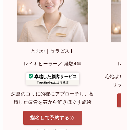
とむか｜セラピスト
み
レイキヒーラー／ 経験4年
レイ
卓越した顧客サービス
心地よいリ
Trustindex
による検証
リラク
深層のコリに的確にアプローチし、蓄
指
積した疲労を芯から解きほぐす施術
指名して予約する