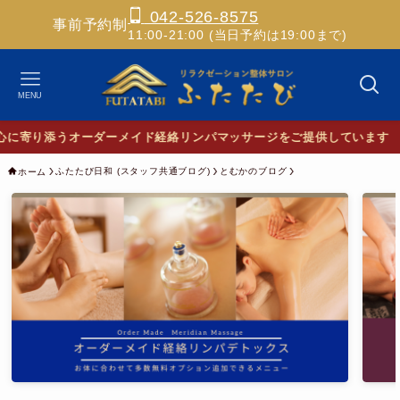
042-526-8575
事前予約制
11:00-21:00 (当日予約は19:00まで)
MENU
✨
ふたたび日和 (スタッフ共通ブログ)
とむかのブログ
ホーム