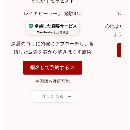
とむか｜セラピスト
み
レイキヒーラー／ 経験4年
レイ
卓越した顧客サービス
心地よいリ
Trustindex
による検証
リラク
深層のコリに的確にアプローチし、蓄
指
積した疲労を芯から解きほぐす施術
指名して予約する
中国語も対応可能
詳しく見る