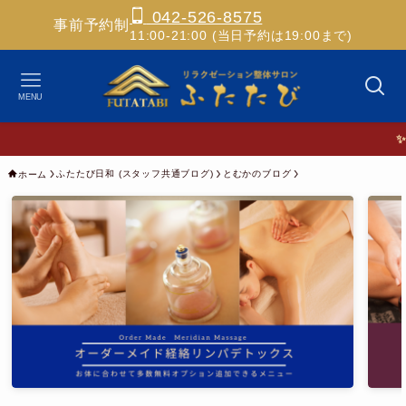
042-526-8575
事前予約制
11:00-21:00 (当日予約は19:00まで)
MENU
✨ホスピ
ふたたび日和 (スタッフ共通ブログ)
とむかのブログ
ホーム