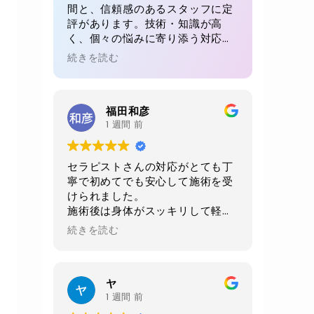
間と、信頼感のあるスタッフに定
評があります。技術・知識が高
く、個々の悩みに寄り添う対応が
魅力。初回でも、毎回でも満足感
続きを読む
が得られると多くの方が絶賛。リ
ピート率が高い理由が感じられる
体験です。
福田和彦
1 週間 前
セラピストさんの対応がとても丁
寧で初めてでも安心して施術を受
けられました。
施術後は身体がスッキリして軽く
なりました。
続きを読む
当日に2週間後の予約をお願いし
ました。
店内、室内、トイレ共に綺麗にさ
ヤ
れており非常に清潔感がありま
1 週間 前
す。おすすめお店です。