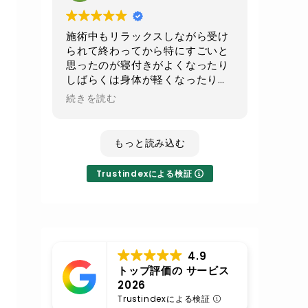
続でお願いして
少しでもお腹周りがスッキリ出来
たらいいなと思います
施術中もリラックスしながら受け
られて終わってから特にすごいと
不眠気味の時のレイキは寝てしま
思ったのが寝付きがよくなったり
うくらいすごい癒されるので
しばらくは身体が軽くなったり全
その時はまたレイキもよろしくお
身の血流が良くなったのが実感で
続きを読む
願いします
きてとても良かったです！
いつも丁寧な施術に対応ありがと
もっと読み込む
うございます
Trustindexによる検証
4.9
トップ評価の サービス
2026
Trustindexによる検証