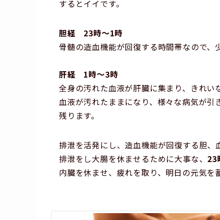
するとイイです。
胆経 23時～1時
骨髄の造血機能が回復する時間帯なので、少
肝経 1時～3時
全身の汚れた血液が肝臓に集まり、きれい
血液が汚れたままになり、様々な病気が引
残ります。
排泄を活発にし、造血機能が回復する胆、
排泄をし大腸を休ませるために大事な、
2
内臓を休ませ、疲れを取り、明日の元気を