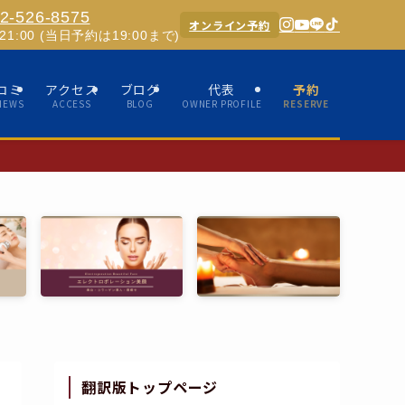
2-526-8575
オンライン予約
0-21:00 (当日予約は19:00まで)
コミ
アクセス
ブログ
代表
予約
IEWS
ACCESS
BLOG
OWNER PROFILE
RESERVE
✨ホスピタリテ
翻訳版トップページ