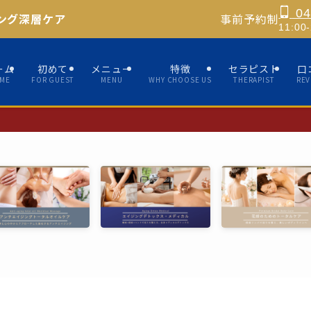
04
ング深層ケア
事前予約制
11:0
ーム
初めて
メニュー
特徴
セラピスト
口
ME
FOR GUEST
MENU
WHY CHOOSE US
THERAPIST
REV