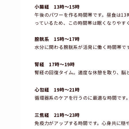
小腸経 13時～15時
午後のパワーを作る時間帯です。昼食は13
っているため、この時間帯は眠くなりやす
膀胱系 15時～17時
水分に関わる膀胱系が活発に働く時間帯で
腎経 17時～19時
腎経の回復タイム。適度な休憩を取り、脳
心包経 19時～21時
循環器系のケアを行うのに最適な時間です
三焦経 21時～23時
免疫力がアップする時間です。心身共に穏