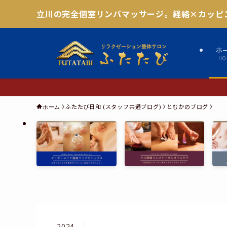
立川の完全個室リンパマッサージ。経絡×カッピ
ホ
HO
ふたたび日和 (スタッフ共通ブログ)
とむかのブログ
ホーム
2024