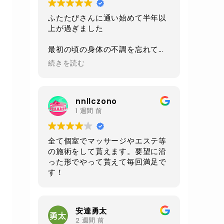
ふたたびさんに通い始めて半年以
上が過ぎました
最初の頃の身体の不調を忘れてし
まうくらい
続きを読む
今は身体も軽くなり毎日楽しく過
ごせるようになりました
nnllczono
施術、環境、セラピストさんの対
1 週間 前
応、
毎回いつも全てにおいて素晴らし
いの一言です
全て個室でマッサージやエステ等
の施術をして貰えます。要望に沿
あと施術前と後にいただけるルイ
った形でやって貰えて毎回満足で
ボスティーが自分は大好きです
す！
身体もだいぶ調子良いので
お腹周りが気になる50過ぎのオジ
さんになってしまったので
安達勇太
クワトロでお腹周りをメインに継
2 週間 前