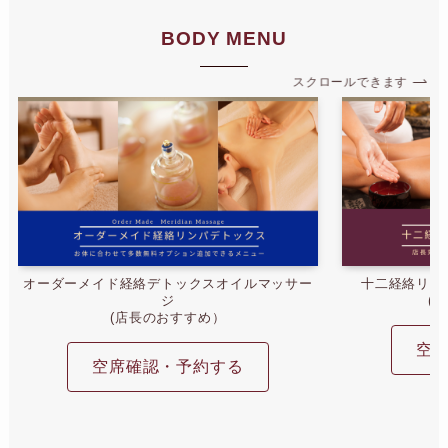
BODY MENU
スクロールできます
オーダーメイド経絡デトックスオイルマッサー
十二経絡リン
ジ
(
(店長のおすすめ）
空
空席確認・予約する