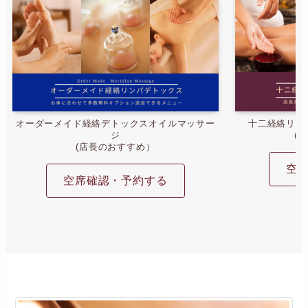
オーダーメイド経絡デトックスオイルマッサー
十二経絡リン
ジ
(
(店長のおすすめ）
空
空席確認・予約する