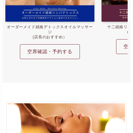
オーダーメイド経絡デトックスオイルマッサー
十二経絡リン
ジ
(
(店長のおすすめ）
空
空席確認・予約する