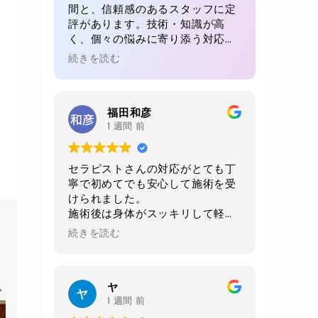
間と、信頼感のあるスタッフに定
評があります。技術・知識が高
く、個々の悩みに寄り添う対応が
魅力。初回でも、毎回でも満足感
続きを読む
が得られると多くの方が絶賛。リ
ピート率が高い理由が感じられる
体験です。
福田和彦
1 週間 前
セラピストさんの対応がとても丁
寧で初めてでも安心して施術を受
けられました。
施術後は身体がスッキリして軽く
なりました。
続きを読む
当日に2週間後の予約をお願いし
ました。
店内、室内、トイレ共に綺麗にさ
ヤ
れており非常に清潔感がありま
1 週間 前
す。おすすめお店です。