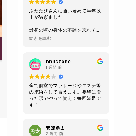
ふたたびさんに通い始めて半年以
上が過ぎました
最初の頃の身体の不調を忘れてし
まうくらい
続きを読む
今は身体も軽くなり毎日楽しく過
ごせるようになりました
nnllczono
施術、環境、セラピストさんの対
アンチエイジング トータルオイルマッサージ
1 週間 前
応、
(180分ロングコース）
毎回いつも全てにおいて素晴らし
いの一言です
全て個室でマッサージやエステ等
空席確認・予約する
の施術をして貰えます。要望に沿
あと施術前と後にいただけるルイ
った形でやって貰えて毎回満足で
ボスティーが自分は大好きです
す！
身体もだいぶ調子良いので
お腹周りが気になる50過ぎのオジ
さんになってしまったので
安達勇太
クワトロでお腹周りをメインに継
2 週間 前