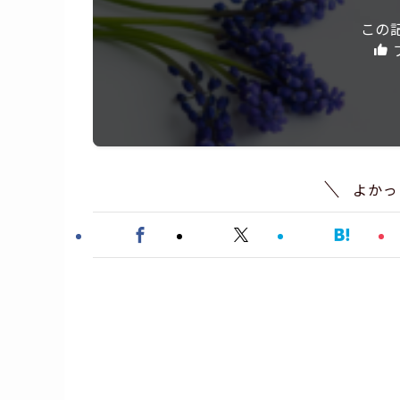
この
よかっ