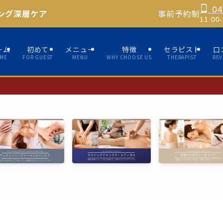
04
ング深層ケア
事前予約制
11:0
ーム
初めて
メニュー
特徴
セラピスト
口
ME
FOR GUEST
MENU
WHY CHOOSE US
THERAPIST
REV