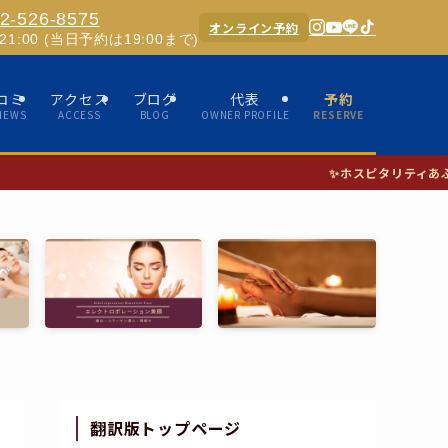
2-526-8575
オンライン予約
0-21:00 (当日予約は19:00まで)
コミ
アクセス
ブログ
代表
予約
IEWS
ACCESS
BLOG
OWNER PROFILE
RESERVE
✨ホスピタリティあふれる女性セラピスト
翻訳版トップページ