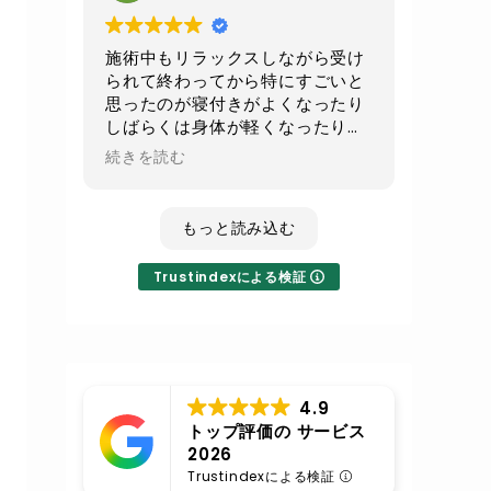
続でお願いして
少しでもお腹周りがスッキリ出来
たらいいなと思います
施術中もリラックスしながら受け
られて終わってから特にすごいと
不眠気味の時のレイキは寝てしま
思ったのが寝付きがよくなったり
うくらいすごい癒されるので
しばらくは身体が軽くなったり全
その時はまたレイキもよろしくお
身の血流が良くなったのが実感で
続きを読む
願いします
きてとても良かったです！
いつも丁寧な施術に対応ありがと
もっと読み込む
うございます
Trustindexによる検証
4.9
トップ評価の サービス
2026
Trustindexによる検証