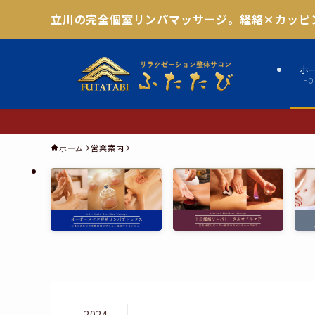
立川の完全個室リンパマッサージ。経絡×カッピ
ホ
HO
営業案内
ホーム
2024