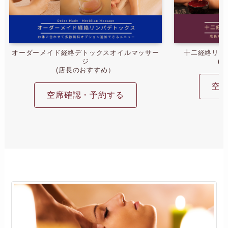
オーダーメイド経絡デトックスオイルマッサー
十二経絡リン
ジ
(
(店長のおすすめ）
空
空席確認・予約する