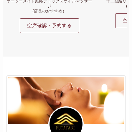
オーダーメイド経絡デトックスオイルマッサー
十二経絡リン
ジ
(
(店長のおすすめ）
空
空席確認・予約する