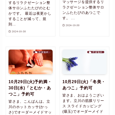
マッサージを提供するリ
するリラクゼーション整
ラクゼーション整体サロ
体サロンふたたびのとむ
ンふたたびのあつこで
かです。 最近は夜更かし
す。 ...
することが減って、規
則...
2024-10-30
2024-10-30
営業案内
営業案内
10月29日(火)予約満・
10月29日(火)「冬美・
30日(水)「とむか・あ
あつこ」予約可
つこ」予約可
皆さま、おはようござい
ます。立川の筋膜リリー
皆さま、こんばんは。立
ス スライドカッピング
川のホットカッサ(かっ
(吸玉)でオーダーメイド
さ)でオーダーメイドマッ