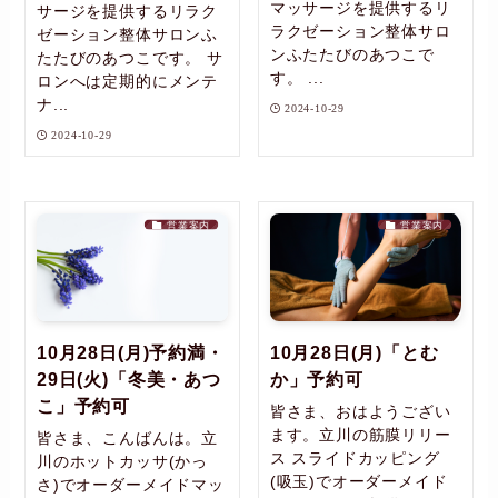
マッサージを提供するリ
サージを提供するリラク
ラクゼーション整体サロ
ゼーション整体サロンふ
ンふたたびのあつこで
たたびのあつこです。 サ
す。 ...
ロンへは定期的にメンテ
ナ...
2024-10-29
2024-10-29
営業案内
営業案内
10月28日(月)予約満・
10月28日(月)「とむ
29日(火)「冬美・あつ
か」予約可
こ」予約可
皆さま、おはようござい
ます。立川の筋膜リリー
皆さま、こんばんは。立
ス スライドカッピング
川のホットカッサ(かっ
(吸玉)でオーダーメイド
さ)でオーダーメイドマッ