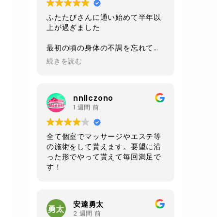
ふたたびさんに通い始めて半年以
上が過ぎました
最初の頃の身体の不調を忘れてし
まうくらい
続きを読む
今は身体も軽くなり毎日楽しく過
ごせるようになりました
nnllczono
施術、環境、セラピストさんの対
1 週間 前
応、
毎回いつも全てにおいて素晴らし
いの一言です
全て個室でマッサージやエステ等
の施術をして貰えます。要望に沿
あと施術前と後にいただけるルイ
った形でやって貰えて毎回満足で
ボスティーが自分は大好きです
す！
身体もだいぶ調子良いので
お腹周りが気になる50過ぎのオジ
さんになってしまったので
安達勇太
クワトロでお腹周りをメインに継
2 週間 前