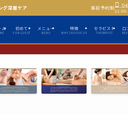
04
ング深層ケア
事前予約制
11:0
ーム
初めて
メニュー
特徴
セラピスト
口
ME
FOR GUEST
MENU
WHY CHOOSE US
THERAPIST
REV