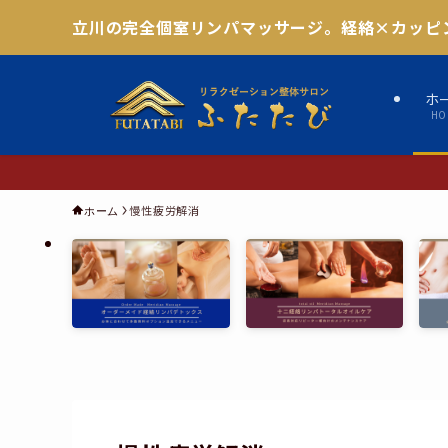
立川の完全個室リンパマッサージ。経絡×カッピ
ホ
HO
慢性疲労解消
ホーム