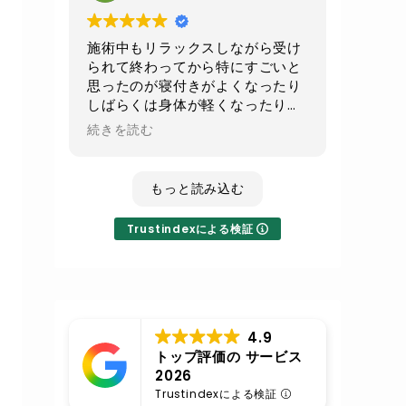
続でお願いして
少しでもお腹周りがスッキリ出来
たらいいなと思います
施術中もリラックスしながら受け
られて終わってから特にすごいと
不眠気味の時のレイキは寝てしま
思ったのが寝付きがよくなったり
うくらいすごい癒されるので
しばらくは身体が軽くなったり全
その時はまたレイキもよろしくお
身の血流が良くなったのが実感で
続きを読む
願いします
きてとても良かったです！
いつも丁寧な施術に対応ありがと
もっと読み込む
うございます
Trustindexによる検証
4.9
トップ評価の サービス
2026
Trustindexによる検証