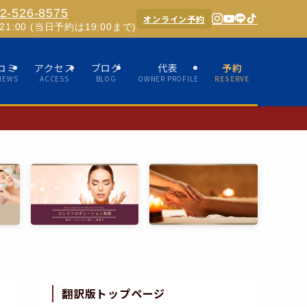
2-526-8575
オンライン予約
0-21:00 (当日予約は19:00まで)
コミ
アクセス
ブログ
代表
予約
IEWS
ACCESS
BLOG
OWNER PROFILE
RESERVE
✨ホスピタ
翻訳版トップページ