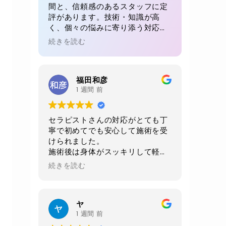
間と、信頼感のあるスタッフに定
評があります。技術・知識が高
く、個々の悩みに寄り添う対応が
魅力。初回でも、毎回でも満足感
続きを読む
が得られると多くの方が絶賛。リ
ピート率が高い理由が感じられる
体験です。
福田和彦
1 週間 前
セラピストさんの対応がとても丁
寧で初めてでも安心して施術を受
けられました。
施術後は身体がスッキリして軽く
なりました。
続きを読む
当日に2週間後の予約をお願いし
ました。
店内、室内、トイレ共に綺麗にさ
ヤ
れており非常に清潔感がありま
1 週間 前
す。おすすめお店です。