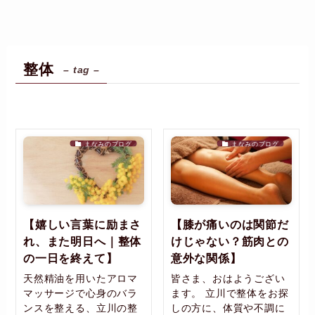
整体
– tag –
まなみのブログ
まなみのブログ
【嬉しい言葉に励まさ
【膝が痛いのは関節だ
れ、また明日へ｜整体
けじゃない？筋肉との
の一日を終えて】
意外な関係】
天然精油を用いたアロマ
皆さま、おはようござい
マッサージで心身のバラ
ます。 立川で整体をお探
ンスを整える、立川の整
しの方に、体質や不調に